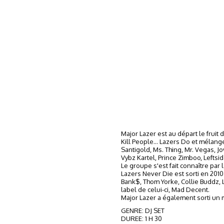
Major Lazer est au départ le fruit 
Kill People... Lazers Do et mélang
Santigold, Ms. Thing, Mr. Vegas, J
Vybz Kartel, Prince Zimboo, Leftsi
Le groupe s'est fait connaître par 
Lazers Never Die est sorti en 201
Bank$, Thom Yorke, Collie Buddz, L
label de celui-ci, Mad Decent.
Major Lazer a également sorti un m
GENRE: DJ SET
DUREE: 1 H 30