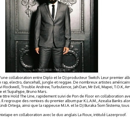
d'une collaboration entre Diplo et le DJ-producteur Switch. Leur premier alb
e rap, electro, dancehall, jungle et reggae. De nombreux artistes américains
ovi Rockwell, Trouble Andrew, Turbulence, Jah Dan, Mr Evil, Mapei, T.O.K, Am
de et Supahype, Bruno Mars.
le titre Hold The Line, rapidement suivi de Pon de Floor en collaboration ave
0. Il regroupe des remixes du premier album par K.L.A.M., Azealia Banks 
indi Ortega, ainsi que la rappeuse M.I.A. et le DJ Buraka Som Sistema, tous
ixtape en collaboration avec le duo anglais La Roux, intitulé Lazerproof.