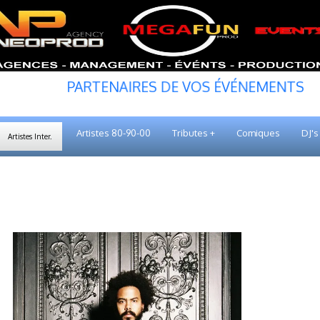
PARTENAIRES DE VOS ÉVÉNEMENTS
Artistes 80-90-00
Tributes +
Comiques
DJ's
Artistes Inter.
JILLIONAIRE of MAJOR LAZER